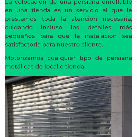
La colocación de una persiana enrollable
en una tienda es un servicio al que le
prestamos toda la atención necesaria,
cuidando incluso los detalles más
pequeños para que la instalación sea
satisfactoria para nuestro cliente.
Motorizamos cualquier tipo de persiana
metálicas de local o tienda.