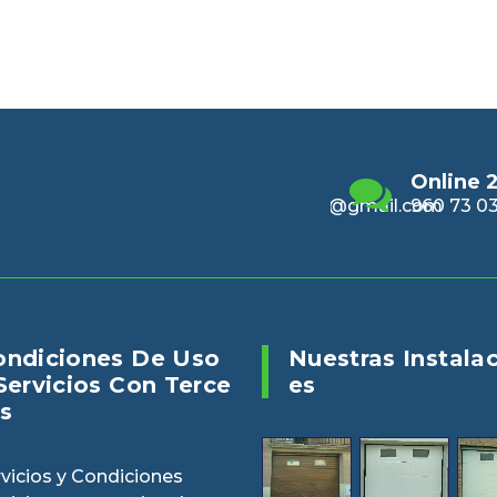
Email
Online 24/7
Enviano
alencia@gmail.com
960 73 03 04
puertasv
ondiciones De Uso
Nuestras Instala
Servicios Con Terce
Es
s
vicios y Condiciones