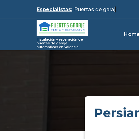
Skip
Especialistas:
Puert
to
content
Hom
Instalación y reparación de
puertas de garaje
automáticas en Valencia
Persia