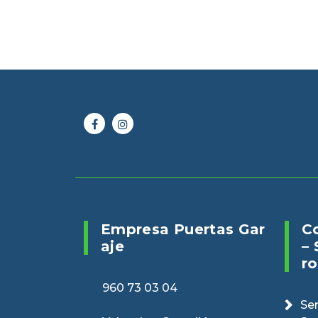
Online 24/7
Envianos un 
960 73 03 04
puertasveranv
Empresa Puertas Gar
C
Aje
– 
Ro
960 73 03 04
Ser