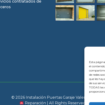
rvicios contratados de
rceros
Esta página
el contenido
compartimos
de redes so
que les hay
de sus servi
TODAS las c
proporciona
© 2026 Instalación Puertas Garaje Valencia |
Reparación | All Rights Reserved