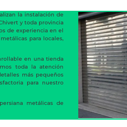
alizan la instalación de
Chivert y toda provincia
os de experiencia en el
 metálicas para locales,
rollable en una tienda
amos toda la atención
 detalles más pequeños
sfactoria para nuestro
persiana metálicas de