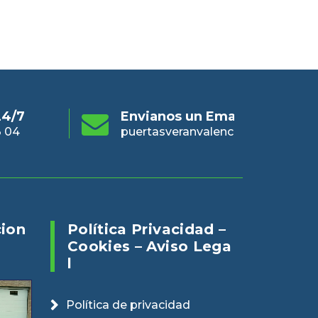
s un Email
Online 24/7
En
eranvalencia@gmail.com
960 73 03 04
pue
cion
Política Privacidad –
Cookies – Aviso Lega
L
Política de privacidad