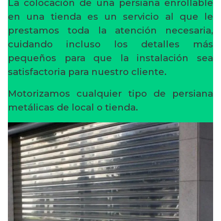
La colocación de una persiana enrollable
en una tienda es un servicio al que le
prestamos toda la atención necesaria,
cuidando incluso los detalles más
pequeños para que la instalación sea
satisfactoria para nuestro cliente.
Motorizamos cualquier tipo de persiana
metálicas de local o tienda.