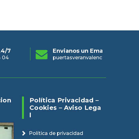
s un Email
Online 24/7
En
eranvalencia@gmail.com
960 73 03 04
pue
cion
Política Privacidad –
Cookies – Aviso Lega
L
Política de privacidad