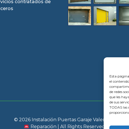
rvicios contratados de
rceros
Esta página
el contenido
compartimos
de redes so
que les hay
de sus servi
TODAS las c
proporciona
© 2026 Instalación Puertas Garaje Valencia |
Reparación | All Rights Reserved