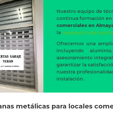
Nuestro equipo de técn
continua formación e
comerciales en Almay
la
reparación de persi
Ofrecemos una amplia
incluyendo alumini
asesoramiento integral
garantizar la satisfacc
nuestra profesionalida
instalación.
ianas metálicas para locales com