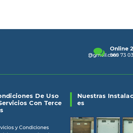
Email
Online 24/7
Enviano
alencia@gmail.com
960 73 03 04
puertasv
ondiciones De Uso
Nuestras Instala
Servicios Con Terce
Es
s
vicios y Condiciones