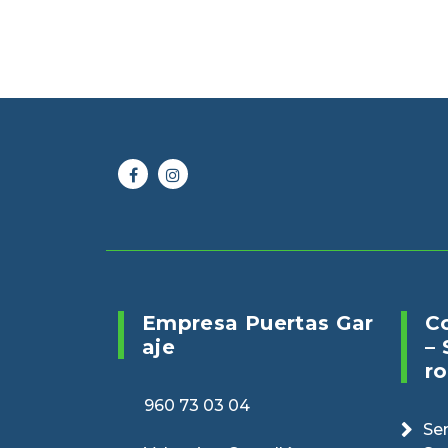
Online 24/7
Envianos un 
960 73 03 04
puertasveranv
Empresa Puertas Gar
C
Aje
– 
Ro
960 73 03 04
Ser