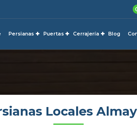
e
Persianas
Puertas
Cerrajería
Blog
Con
rsianas Locales Almay