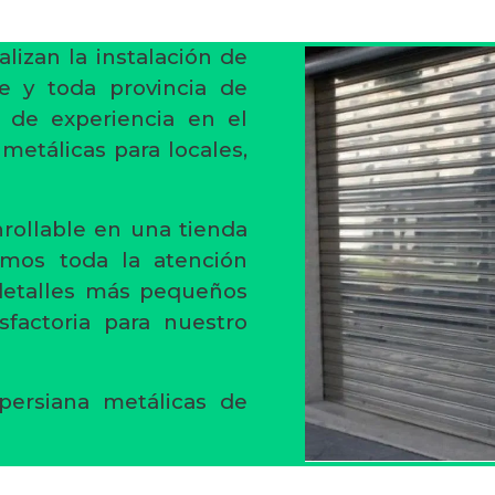
alizan la instalación de
e y toda provincia de
 de experiencia en el
 metálicas para locales,
rollable en una tienda
amos toda la atención
 detalles más pequeños
sfactoria para nuestro
persiana metálicas de