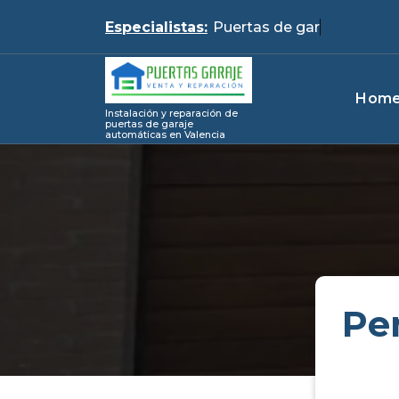
Skip
Especialistas:
Pue
to
content
Hom
Instalación y reparación de
puertas de garaje
automáticas en Valencia
Pe