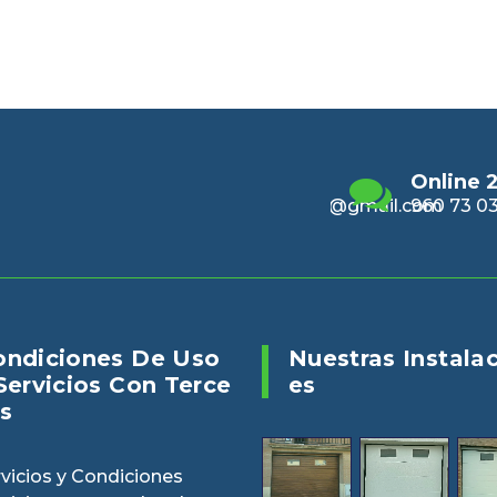
Email
Online 24/7
Enviano
alencia@gmail.com
960 73 03 04
puertasv
ondiciones De Uso
Nuestras Instala
Servicios Con Terce
Es
s
vicios y Condiciones