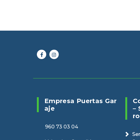
Online 24/7
Envianos un 
960 73 03 04
puertasveranv
Empresa Puertas Gar
C
Aje
– 
Ro
960 73 03 04
Ser