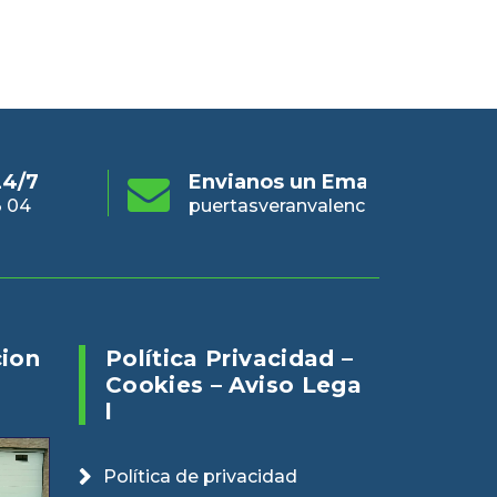
s un Email
Online 24/7
En
eranvalencia@gmail.com
960 73 03 04
pue
cion
Política Privacidad –
Cookies – Aviso Lega
L
Política de privacidad