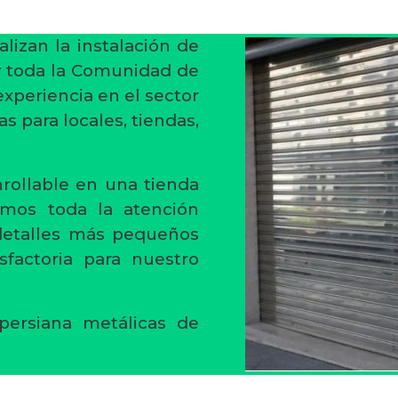
alizan la instalación de
y toda la Comunidad de
experiencia en el sector
s para locales, tiendas,
rollable en una tienda
amos toda la atención
 detalles más pequeños
sfactoria para nuestro
persiana metálicas de