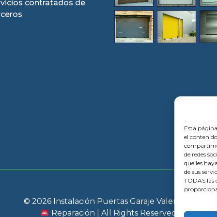
rvicios contratados de
rceros
Esta página
el contenido
compartimos
de redes so
que les hay
de sus servi
TODAS las c
proporciona
© 2026 Instalación Puertas Garaje Valencia |
Reparación | All Rights Reserved