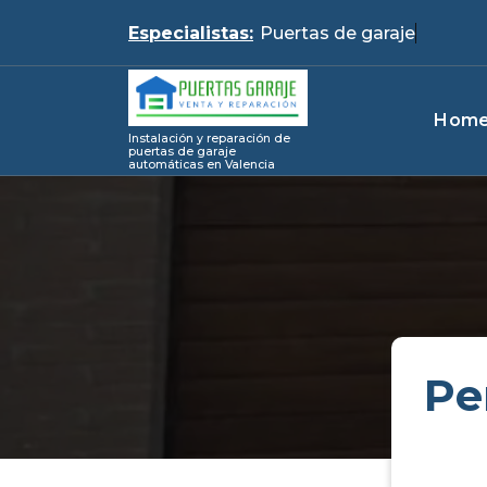
Skip
Especialistas:
Puerta
to
content
Hom
Instalación y reparación de
puertas de garaje
automáticas en Valencia
Pe