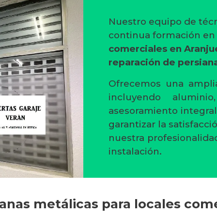
Nuestro equipo de técn
continua formación e
comerciales en Aranju
reparación de persiana
Ofrecemos una amplia
incluyendo alumini
asesoramiento integral
garantizar la satisfacc
nuestra profesionalida
instalación.
ianas metálicas para locales com