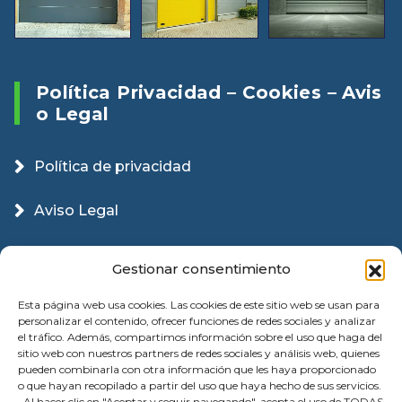
Política Privacidad – Cookies – Avis
O Legal
Política de privacidad
Aviso Legal
Política Cookies
Gestionar consentimiento
Esta página web usa cookies. Las cookies de este sitio web se usan para
personalizar el contenido, ofrecer funciones de redes sociales y analizar
el tráfico. Además, compartimos información sobre el uso que haga del
sitio web con nuestros partners de redes sociales y análisis web, quienes
pueden combinarla con otra información que les haya proporcionado
o que hayan recopilado a partir del uso que haya hecho de sus servicios.
. Al hacer clic en "Aceptar y seguir navegando", acepta el uso de TODAS