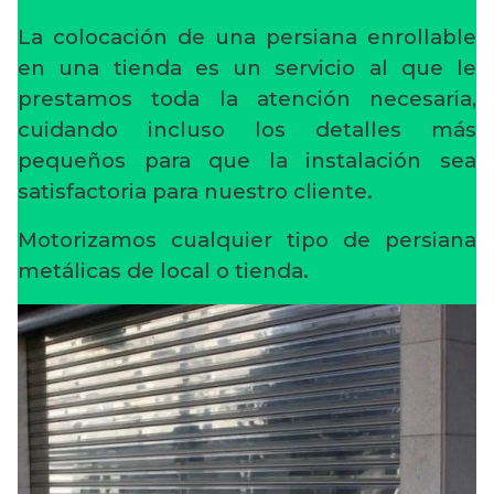
La colocación de una persiana enrollable
en una tienda es un servicio al que le
prestamos toda la atención necesaria,
cuidando incluso los detalles más
pequeños para que la instalación sea
satisfactoria para nuestro cliente.
Motorizamos cualquier tipo de persiana
metálicas de local o tienda.