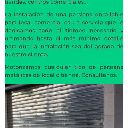
tiendas, centros comerciales…
La instalación de una persiana enrollable
para local comercial es un servicio que le
dedicamos todo el tiempo necesario y
ultimando hasta el más mínimo detalle
para que la instalación sea del agrado de
nuestro cliente.
Motorizamos cualquier tipo de persiana
metálicas de local o tienda. Consultanos.