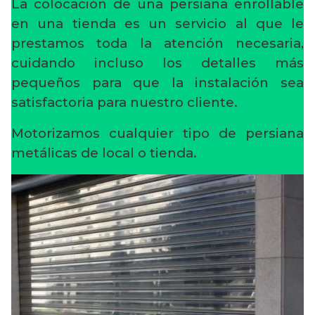
La colocación de una persiana enrollable
en una tienda es un servicio al que le
prestamos toda la atención necesaria,
cuidando incluso los detalles más
pequeños para que la instalación sea
satisfactoria para nuestro cliente.
Motorizamos cualquier tipo de persiana
metálicas de local o tienda.