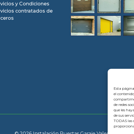
vicios y Condiciones
rvicios contratados de
rceros
Esta página
el contenido
compartimos
de redes so
que les hay
de sus servi
TODAS las c
proporciona
© 2026 Instalación Puertas Garaje Valencia |