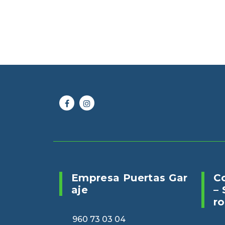
Online 24/7
Envianos un 
960 73 03 04
puertasveranv
Empresa Puertas Gar
C
Aje
– 
Ro
960 73 03 04