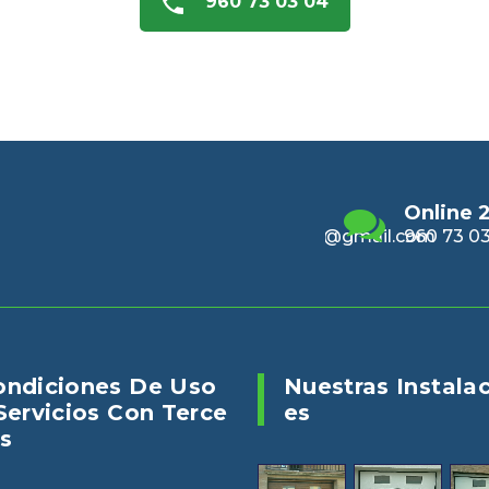
960 73 03 04
Email
Online 24/7
Enviano
alencia@gmail.com
960 73 03 04
puertasv
ondiciones De Uso
Nuestras Instala
Servicios Con Terce
Es
s