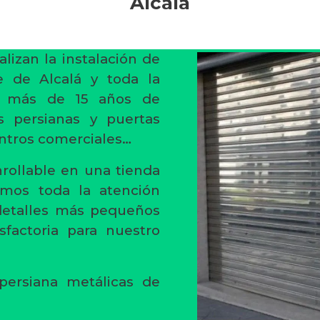
Alcalá
alizan la instalación de
e de Alcalá y toda la
n más de 15 años de
s persianas y puertas
entros comerciales…
rollable en una tienda
amos toda la atención
 detalles más pequeños
sfactoria para nuestro
persiana metálicas de