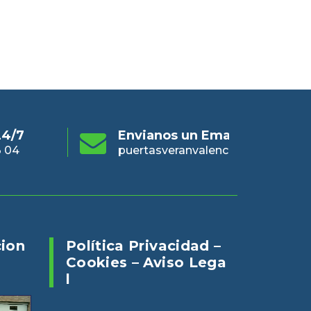
s un Email
Online 24/7
En
eranvalencia@gmail.com
960 73 03 04
pue
cion
Política Privacidad –
Cookies – Aviso Lega
L