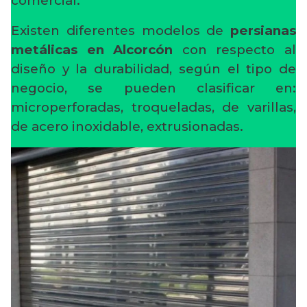
comercial.
Existen diferentes modelos de
persianas
metálicas en Alcorcón
con respecto al
diseño y la durabilidad, según el tipo de
negocio, se pueden clasificar en:
microperforadas, troqueladas, de varillas,
de acero inoxidable, extrusionadas.