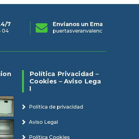
s un Email
Online 24/7
En
eranvalencia@gmail.com
960 73 03 04
pue
cion
Política Privacidad –
Cookies – Aviso Lega
L
Política de privacidad
Aviso Legal
Política Cookies