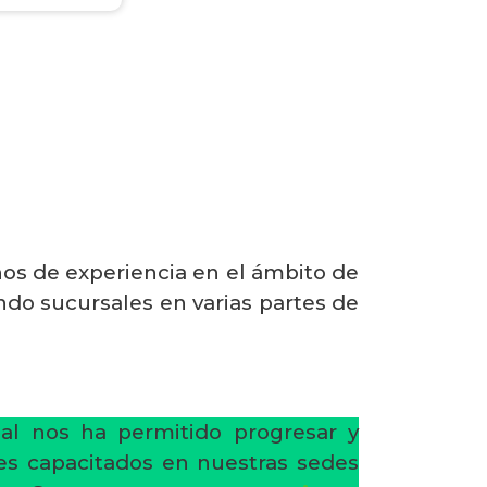
e
os de experiencia en el ámbito de
ndo sucursales en varias partes de
al nos ha permitido progresar y
res capacitados en nuestras sedes