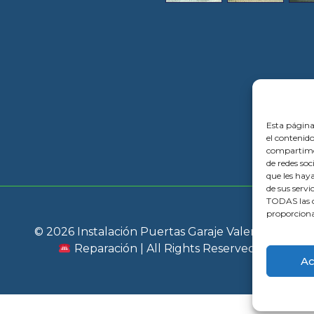
Esta página
el contenido
compartimos
de redes so
que les hay
de sus servi
TODAS las c
proporciona
© 2026 Instalación Puertas Garaje Valencia |
Reparación | All Rights Reserved
Ac