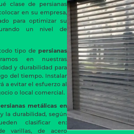
qué clase de persianas
colocar en su empresa,
do para optimizar su
gurando un nivel de
todo tipo de
persianas
oramos en nuestras
idad y durabilidad para
rgo del tiempo. Instalar
 a evitar el esfuerzo al
gocio o local comercial.
ersianas metálicas en
y la durabilidad, según
den clasificar en:
de varillas, de acero