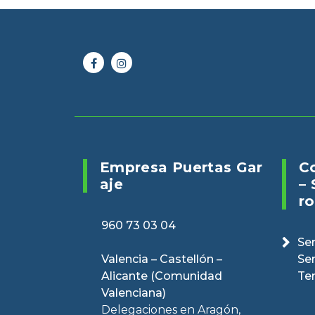
Online 24/7
Envianos un 
960 73 03 04
puertasveranv
Empresa Puertas Gar
C
Aje
– 
Ro
960 73 03 04
Ser
Valencia – Castellón –
Se
Alicante (Comunidad
Te
Valenciana)
Delegaciones en Aragón,