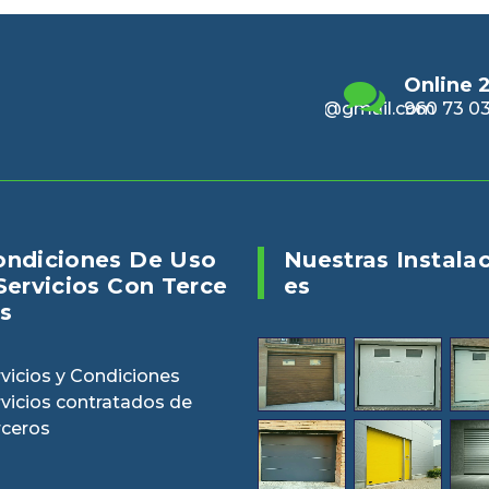
Email
Online 24/7
Enviano
alencia@gmail.com
960 73 03 04
puertasv
ondiciones De Uso
Nuestras Instala
Servicios Con Terce
Es
s
vicios y Condiciones
rvicios contratados de
rceros