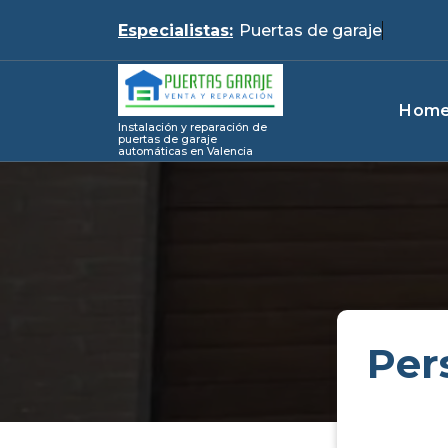
Skip
Especialistas:
Puer
to
content
Hom
Instalación y reparación de
puertas de garaje
automáticas en Valencia
Per