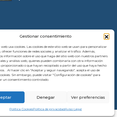
Gestionar consentimiento
 web usa cookies. Las cookies de este sitio web se usan para personalizar
, ofrecer funciones de redes sociales y analizar el tráfico. Además,
 información sobre el uso que haga del sitio web con nuestros partners
ciales y análisis web, quienes pueden combinarla con otra información
a proporcionado o que hayan recopilado a partir del uso que haya hecho
cios. . Al hacer clic en "Aceptar y seguir navegando", acepta el uso de
ookies. Sin embargo, puede visitar "Configuración de cookies" para
r un consentimiento controlado.
eptar
Denegar
Ver preferencias
Política Cookies
Política de privacidad
Aviso Legal