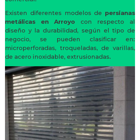
Existen diferentes modelos de
persianas
metálicas en Arroyo
con respecto al
diseño y la durabilidad, según el tipo de
negocio, se pueden clasificar en:
microperforadas, troqueladas, de varillas,
de acero inoxidable, extrusionadas.