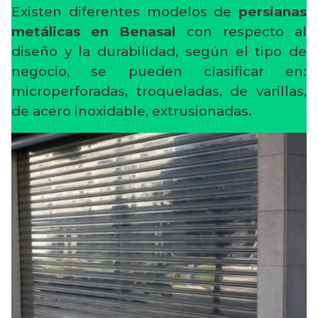
Existen diferentes modelos de
persianas
metálicas en Benasal
con respecto al
diseño y la durabilidad, según el tipo de
negocio, se pueden clasificar en:
microperforadas, troqueladas, de varillas,
de acero inoxidable, extrusionadas.