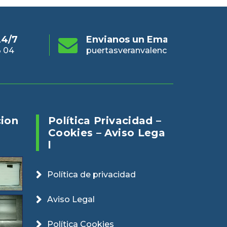
s un Email
Online 24/7
En
eranvalencia@gmail.com
960 73 03 04
pue
cion
Política Privacidad –
Cookies – Aviso Lega
L
Política de privacidad
Aviso Legal
Política Cookies