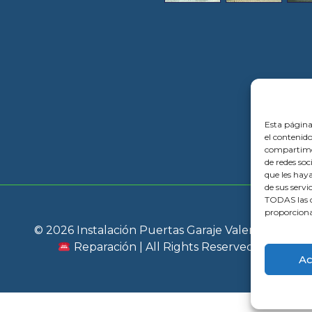
Esta página
el contenido
compartimos
de redes so
que les hay
de sus servi
TODAS las c
proporciona
© 2026 Instalación Puertas Garaje Valencia |
Reparación | All Rights Reserved
Ac