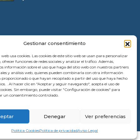
Gestionar consentimiento
 web usa cookies. Las cookies de este sitio web se usan para personalizar
, ofrecer funciones de redes sociales y analizar el tráfico. Además,
 información sobre el uso que haga del sitio web con nuestros partners
ciales y análisis web, quienes pueden combinarla con otra información
a proporcionado o que hayan recopilado a partir del uso que haya hecho
cios. . Al hacer clic en "Aceptar y seguir navegando", acepta el uso de
ookies. Sin embargo, puede visitar "Configuración de cookies" para
r un consentimiento controlado.
eptar
Denegar
Ver preferencias
Política Cookies
Política de privacidad
Aviso Legal