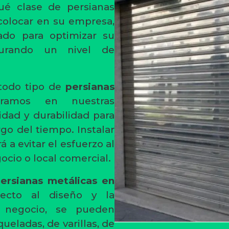
qué clase de persianas
colocar en su empresa,
do para optimizar su
gurando un nivel de
todo tipo de
persianas
oramos en nuestras
idad y durabilidad para
rgo del tiempo. Instalar
 a evitar el esfuerzo al
gocio o local comercial.
ersianas metálicas en
cto al diseño y la
e negocio, se pueden
queladas, de varillas, de