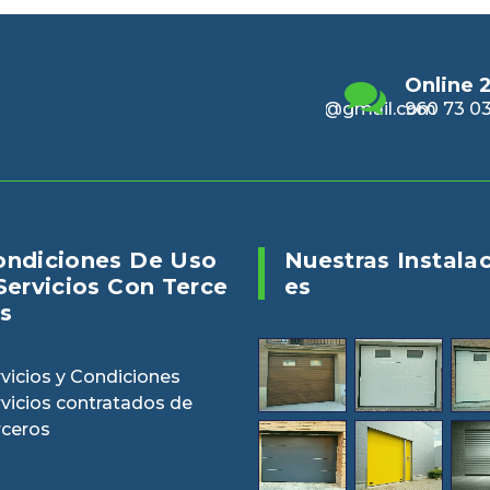
Email
Online 24/7
Enviano
alencia@gmail.com
960 73 03 04
puertasv
ondiciones De Uso
Nuestras Instala
Servicios Con Terce
Es
s
vicios y Condiciones
rvicios contratados de
rceros