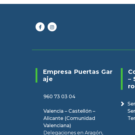
Online 24/7
Envianos un 
960 73 03 04
puertasveranv
Empresa Puertas Gar
C
Aje
– 
Ro
960 73 03 04
Ser
Valencia – Castellón –
Se
Alicante (Comunidad
Te
Valenciana)
Delegaciones en Aragón,