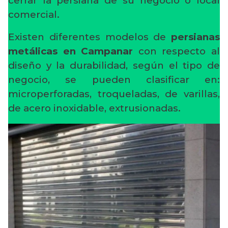
cerrar la persiana de su negocio o local
comercial.
Existen diferentes modelos de
persianas
metálicas en Campanar
con respecto al
diseño y la durabilidad, según el tipo de
negocio, se pueden clasificar en:
microperforadas, troqueladas, de varillas,
de acero inoxidable, extrusionadas.