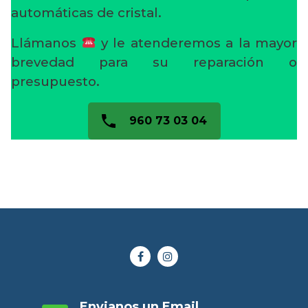
automáticas de cristal.
Llámanos
y le atenderemos a la mayor
brevedad para su reparación o
presupuesto.
960 73 03 04
Envianos un Email