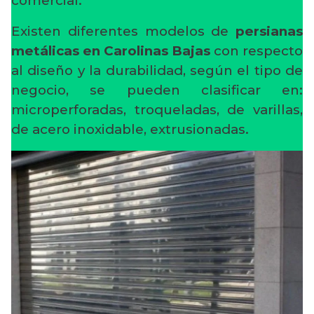
comercial.
Existen diferentes modelos de
persianas
metálicas en Carolinas Bajas
con respecto
al diseño y la durabilidad, según el tipo de
negocio, se pueden clasificar en:
microperforadas, troqueladas, de varillas,
de acero inoxidable, extrusionadas.