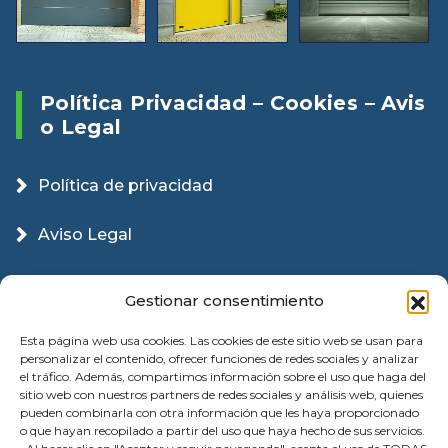
Política Privacidad – Cookies – Avis
O Legal
Política de privacidad
Aviso Legal
Política Cookies
Gestionar consentimiento
Esta página web usa cookies. Las cookies de este sitio web se usan para
personalizar el contenido, ofrecer funciones de redes sociales y analizar
el tráfico. Además, compartimos información sobre el uso que haga del
sitio web con nuestros partners de redes sociales y análisis web, quienes
pueden combinarla con otra información que les haya proporcionado
o que hayan recopilado a partir del uso que haya hecho de sus servicios.