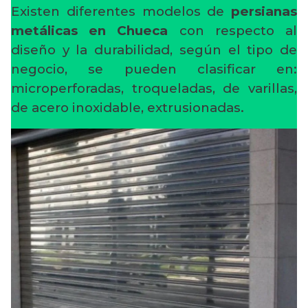
Existen diferentes modelos de
persianas
metálicas en Chueca
con respecto al
diseño y la durabilidad, según el tipo de
negocio, se pueden clasificar en:
microperforadas, troqueladas, de varillas,
de acero inoxidable, extrusionadas.