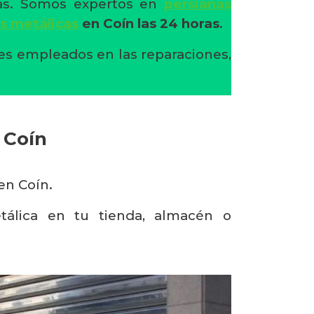
nas. Somos expertos en
persianas
s metálicas
en Coín
las 24 horas
.
tes empleados en las reparaciones,
 Coín
en Coín.
tálica en tu tienda, almacén o