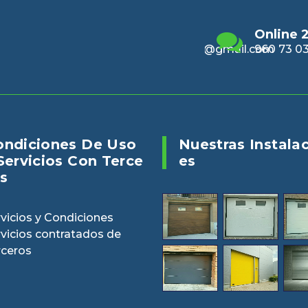
Email
Online 24/7
Enviano
alencia@gmail.com
960 73 03 04
puertasv
ondiciones De Uso
Nuestras Instala
Servicios Con Terce
Es
s
vicios y Condiciones
rvicios contratados de
rceros