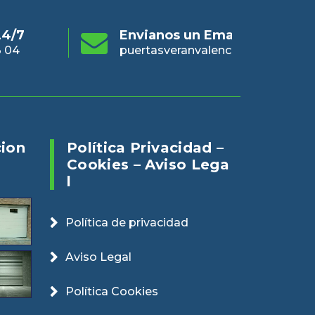
s un Email
Online 24/7
En
eranvalencia@gmail.com
960 73 03 04
pue
cion
Política Privacidad –
Cookies – Aviso Lega
L
Política de privacidad
Aviso Legal
Política Cookies