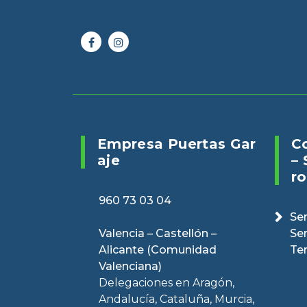
Online 24/7
Envianos un 
960 73 03 04
puertasveranv
Empresa Puertas Gar
C
Aje
– 
Ro
960 73 03 04
Ser
Valencia – Castellón –
Se
Alicante (Comunidad
Te
Valenciana)
Delegaciones en Aragón,
Andalucía, Cataluña, Murcia,