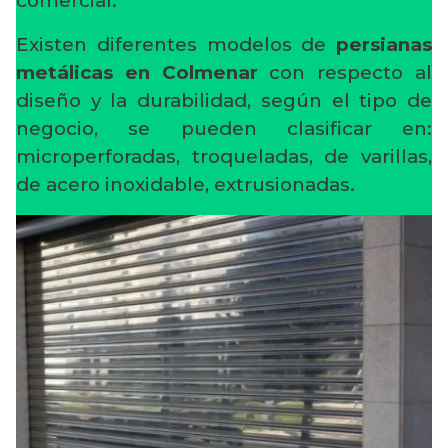
comercial.
Existen diferentes modelos de
persianas
metálicas en Colmenar
con respecto al
diseño y la durabilidad, según el tipo de
negocio, se pueden clasificar en:
microperforadas, troqueladas, de varillas,
de acero inoxidable, extrusionadas.