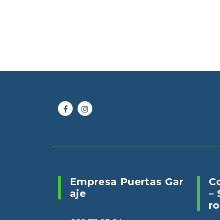
Online 24/7
Envianos un 
960 73 03 04
puertasveranv
Empresa Puertas Gar
C
Aje
– 
Ro