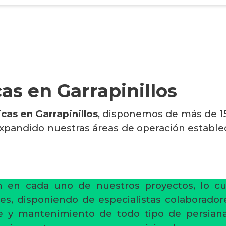
as en Garrapinillos
cas en Garrapinillos
, disponemos de más de 15
xpandido nuestras áreas de operación estable
ón en cada uno de nuestros proyectos, lo cu
ones, disponiendo de especialistas colaborado
aje y mantenimiento de todo tipo de persia