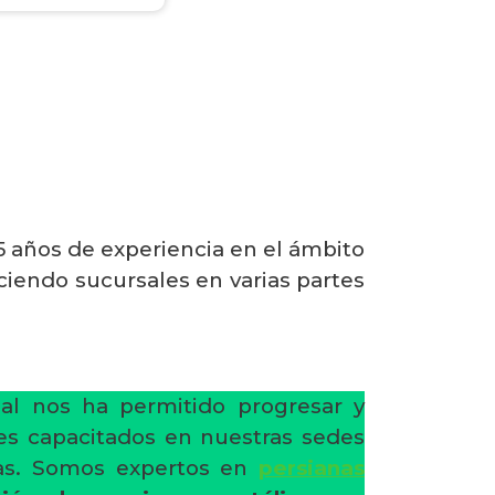
 años de experiencia en el ámbito
ciendo sucursales en varias partes
al nos ha permitido progresar y
res capacitados en nuestras sedes
nas. Somos expertos en
persianas