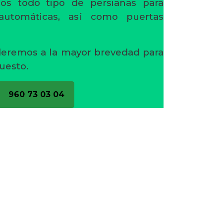
os todo tipo de persianas para
 automáticas, así como puertas
deremos a la mayor brevedad para
uesto.
960 73 03 04