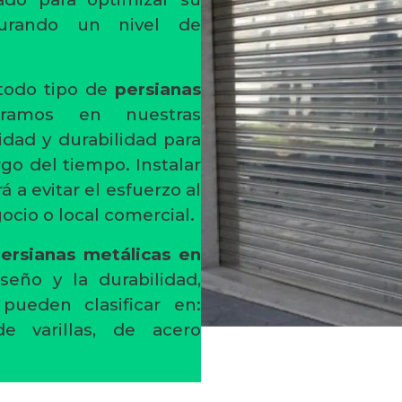
gurando un nivel de
todo tipo de
persianas
oramos en nuestras
idad y durabilidad para
rgo del tiempo. Instalar
 a evitar el esfuerzo al
gocio o local comercial.
ersianas metálicas en
eño y la durabilidad,
pueden clasificar en:
de varillas, de acero