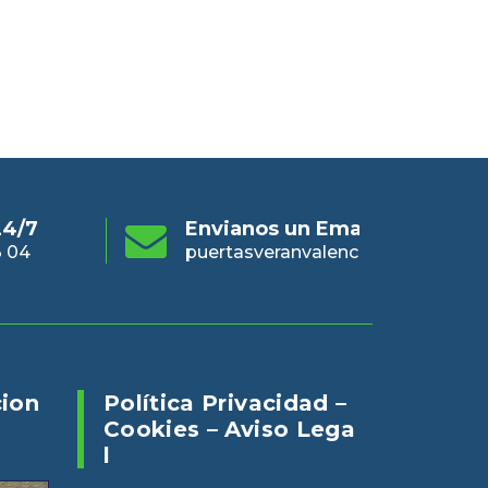
s un Email
Online 24/7
En
eranvalencia@gmail.com
960 73 03 04
pue
cion
Política Privacidad –
Cookies – Aviso Lega
L