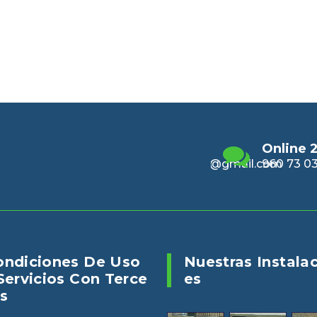
Email
Online 24/7
Enviano
alencia@gmail.com
960 73 03 04
puertasv
ondiciones De Uso
Nuestras Instala
Servicios Con Terce
Es
s