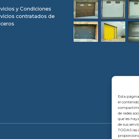
vicios y Condiciones
rvicios contratados de
rceros
Esta página
el contenido
compartimos
de redes so
que les hay
de sus servi
TODAS las c
proporciona