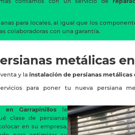
emás contamos con un servicio de
repara
ianas para locales, al igual que los componen
as colaboradoras con una garantía.
persianas metálicas en
 venta y la
instalación de persianas metálicas
ervicios para poner tu nueva persiana me
s en Garrapinillos
le
qué clase de persianas
colocar en su empresa,
do para optimizar su