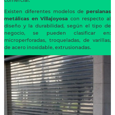
comercial.
Existen diferentes modelos de
persianas
metálicas en Villajoyosa
con respecto al
diseño y la durabilidad, según el tipo de
negocio, se pueden clasificar en:
microperforadas, troqueladas, de varillas,
de acero inoxidable, extrusionadas.