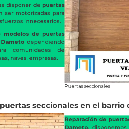
es disponer de
puertas
n ser motorizadas para
fuerzos innecesarios.
de
modelos de puertas
n Dameto
dependiendo
ara comunidades de
asas, naves, empresas.
Puertas seccionales
puertas seccionales en el barri
Reparación de puertas
Dameto
, disponemos 