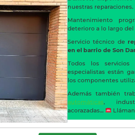
nuestras reparaciones.
Mantenimiento progr
deterioro a lo largo de
Servicio técnico de
re
en el barrio de Son D
Todos los servicios
especialistas están ga
los componentes utiliz
Además también trab
automáticas
, indust
acorazadas…
Lláman