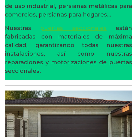
de uso industrial, persianas metálicas para
comercios, persianas para hogares…
Nuestras
puertas seccionales
están
fabricadas con materiales de máxima
calidad, garantizando todas nuestras
instalaciones, así como nuestras
reparaciones y motorizaciones de puertas
seccionales.