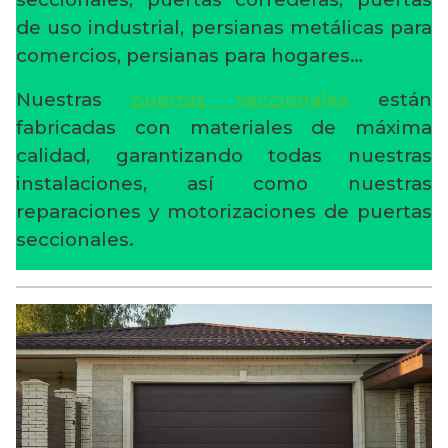
de uso industrial, persianas metálicas para
comercios, persianas para hogares…
Nuestras
puertas seccionales
están
fabricadas con materiales de máxima
calidad, garantizando todas nuestras
instalaciones, así como nuestras
reparaciones y motorizaciones de puertas
seccionales.