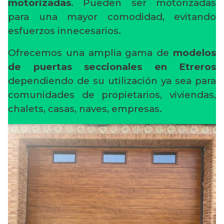
motorizadas
. Pueden ser motorizadas
para una mayor comodidad, evitando
esfuerzos innecesarios.
Ofrecemos una amplia gama de
modelos
de puertas seccionales en Etreros
dependiendo de su utilización ya sea para
comunidades de propietarios, viviendas,
chalets, casas, naves, empresas.