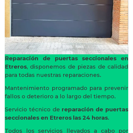
Reparación de puertas seccionales en
Etreros
, disponemos de piezas de calidad
para todas nuestras reparaciones.
Mantenimiento programado para prevenir
fallos o deterioro a lo largo del tiempo.
Servicio técnico de
reparación de puertas
seccionales en Etreros
las 24 horas
.
Todos los servicios llevados a cabo por