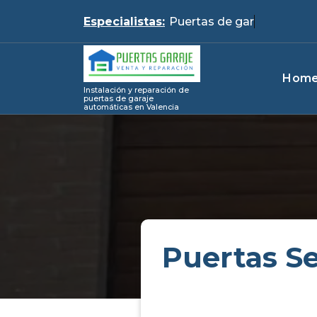
Skip
Especialistas:
Pu
to
content
Hom
Instalación y reparación de
puertas de garaje
automáticas en Valencia
Puertas S