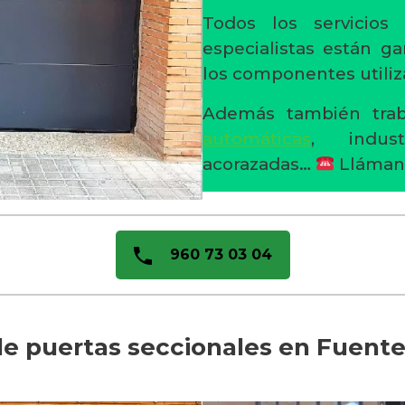
Todos los servicios
especialistas están ga
los componentes utiliz
Además también trab
automáticas
, indust
acorazadas…
Lláman
960 73 03 04
de puertas seccionales en Fuent