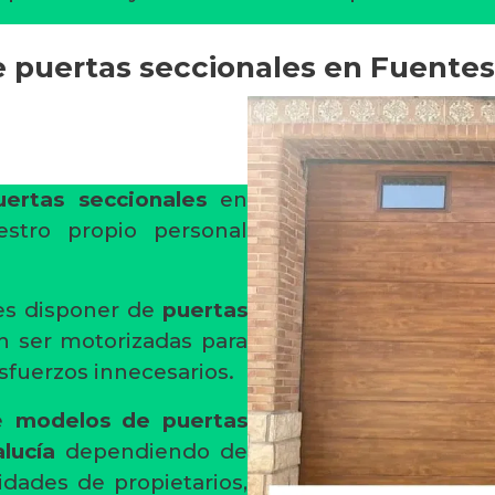
e puertas seccionales en Fuente
uertas seccionales
en
stro propio personal
es disponer de
puertas
n ser motorizadas para
fuerzos innecesarios.
de
modelos de puertas
lucía
dependiendo de
idades de propietarios,