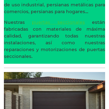
de uso industrial, persianas metálicas para
comercios, persianas para hogares…
Nuestras
puertas seccionales
están
fabricadas con materiales de máxima
calidad, garantizando todas nuestras
instalaciones, así como nuestras
reparaciones y motorizaciones de puertas
seccionales.