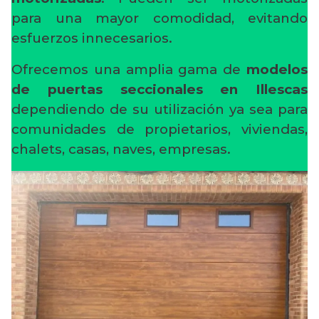
para una mayor comodidad, evitando
esfuerzos innecesarios.
Ofrecemos una amplia gama de
modelos
de puertas seccionales en Illescas
dependiendo de su utilización ya sea para
comunidades de propietarios, viviendas,
chalets, casas, naves, empresas.