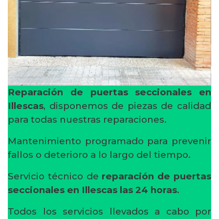
Reparación de puertas seccionales en
Illescas
, disponemos de piezas de calidad
para todas nuestras reparaciones.
Mantenimiento programado para prevenir
fallos o deterioro a lo largo del tiempo.
Servicio técnico de
reparación de puertas
seccionales en Illescas
las 24 horas
.
Todos los servicios llevados a cabo por