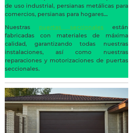
de uso industrial, persianas metálicas para
comercios, persianas para hogares…
Nuestras
puertas seccionales
están
fabricadas con materiales de máxima
calidad, garantizando todas nuestras
instalaciones, así como nuestras
reparaciones y motorizaciones de puertas
seccionales.