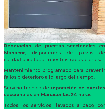
Reparación de puertas seccionales en
Manacor
, disponemos de piezas de
calidad para todas nuestras reparaciones.
Mantenimiento programado para prevenir
fallos o deterioro a lo largo del tiempo.
Servicio técnico de
reparación de puertas
seccionales en Manacor
las 24 horas
.
Todos los servicios llevados a cabo por