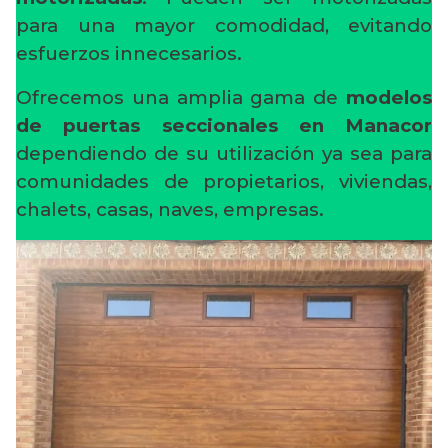
para una mayor comodidad, evitando
esfuerzos innecesarios.
Ofrecemos una amplia gama de
modelos
de puertas seccionales en Manacor
dependiendo de su utilización ya sea para
comunidades de propietarios, viviendas,
chalets, casas, naves, empresas.