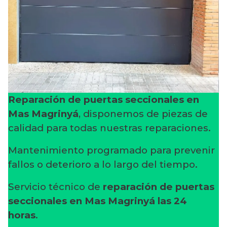
Reparación de puertas seccionales en
Mas Magrinyá
, disponemos de piezas de
calidad para todas nuestras reparaciones.
Mantenimiento programado para prevenir
fallos o deterioro a lo largo del tiempo.
Servicio técnico de
reparación de puertas
seccionales en Mas Magrinyá
las 24
horas
.