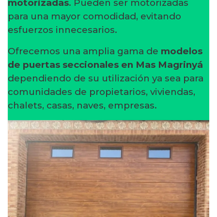
motorizadas
. Pueden ser motorizadas
para una mayor comodidad, evitando
esfuerzos innecesarios.
Ofrecemos una amplia gama de
modelos
de puertas seccionales en Mas Magrinyá
dependiendo de su utilización ya sea para
comunidades de propietarios, viviendas,
chalets, casas, naves, empresas.