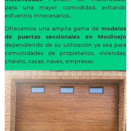
para una mayor comodidad, evitando
esfuerzos innecesarios.
Ofrecemos una amplia gama de
modelos
de puertas seccionales en Moclinejo
dependiendo de su utilización ya sea para
comunidades de propietarios, viviendas,
chalets, casas, naves, empresas.