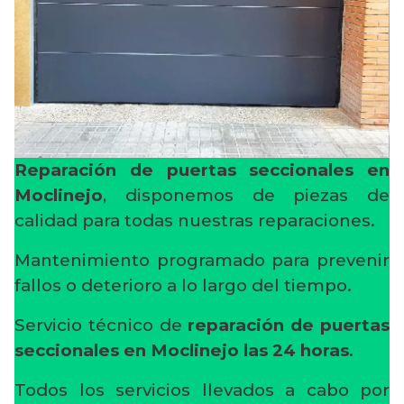
Reparación de puertas seccionales en
Moclinejo
, disponemos de piezas de
calidad para todas nuestras reparaciones.
Mantenimiento programado para prevenir
fallos o deterioro a lo largo del tiempo.
Servicio técnico de
reparación de puertas
seccionales en Moclinejo
las 24 horas
.
Todos los servicios llevados a cabo por