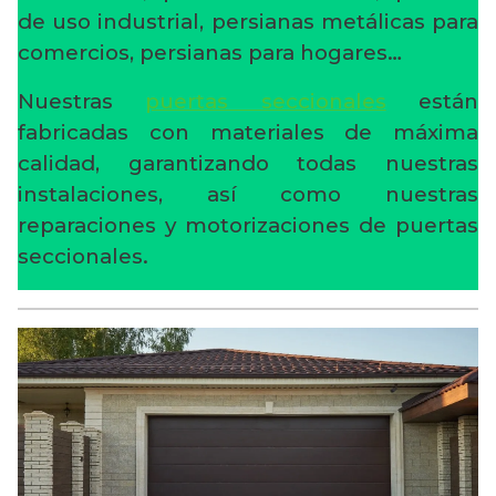
de uso industrial, persianas metálicas para
comercios, persianas para hogares…
Nuestras
puertas seccionales
están
fabricadas con materiales de máxima
calidad, garantizando todas nuestras
instalaciones, así como nuestras
reparaciones y motorizaciones de puertas
seccionales.