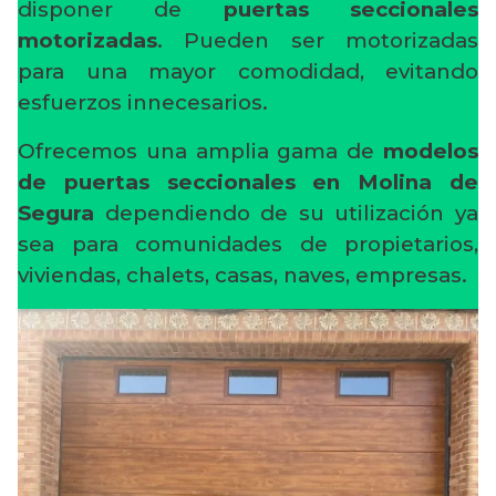
disponer de
puertas seccionales
motorizadas
. Pueden ser motorizadas
para una mayor comodidad, evitando
esfuerzos innecesarios.
Ofrecemos una amplia gama de
modelos
de puertas seccionales en Molina de
Segura
dependiendo de su utilización ya
sea para comunidades de propietarios,
viviendas, chalets, casas, naves, empresas.