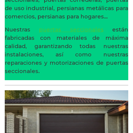
de uso industrial, persianas metálicas para
comercios, persianas para hogares…
Nuestras
puertas seccionales
están
fabricadas con materiales de máxima
calidad, garantizando todas nuestras
instalaciones, así como nuestras
reparaciones y motorizaciones de puertas
seccionales.