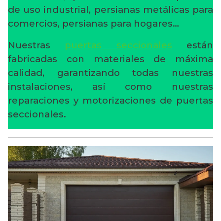
de uso industrial, persianas metálicas para
comercios, persianas para hogares…
Nuestras
puertas seccionales
están
fabricadas con materiales de máxima
calidad, garantizando todas nuestras
instalaciones, así como nuestras
reparaciones y motorizaciones de puertas
seccionales.