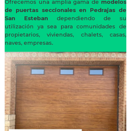
Ofrecemos una amplia gama de
modelos
de puertas seccionales en Pedrajas de
San Esteban
dependiendo de su
utilización ya sea para comunidades de
propietarios, viviendas, chalets, casas,
naves, empresas.