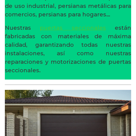
de uso industrial, persianas metálicas para
comercios, persianas para hogares…
Nuestras
puertas seccionales
están
fabricadas con materiales de máxima
calidad, garantizando todas nuestras
instalaciones, así como nuestras
reparaciones y motorizaciones de puertas
seccionales.