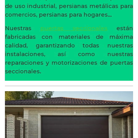
de uso industrial, persianas metálicas para
comercios, persianas para hogares…
Nuestras
puertas seccionales
están
fabricadas con materiales de máxima
calidad, garantizando todas nuestras
instalaciones, así como nuestras
reparaciones y motorizaciones de puertas
seccionales.