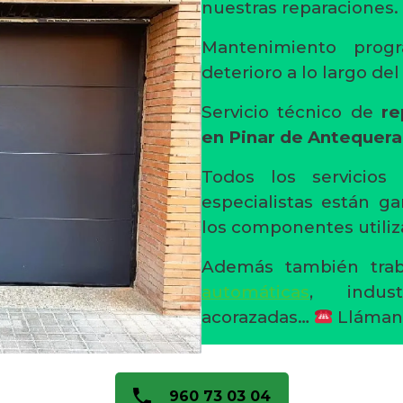
nuestras reparaciones.
Mantenimiento progr
deterioro a lo largo de
Servicio técnico de
re
en Pinar de Antequera
Todos los servicios
especialistas están ga
los componentes utiliz
Además también trab
automáticas
, indust
acorazadas…
Lláman
960 73 03 04