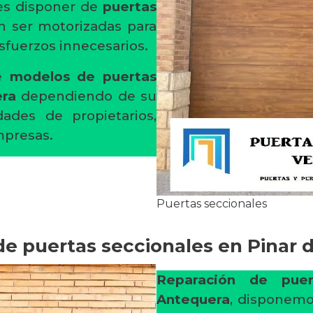
es disponer de
puertas
n ser motorizadas para
fuerzos innecesarios.
de
modelos de puertas
era
dependiendo de su
dades de propietarios,
empresas.
Puertas seccionales
de puertas seccionales en Pinar 
Reparación de puer
Antequera
, disponemo