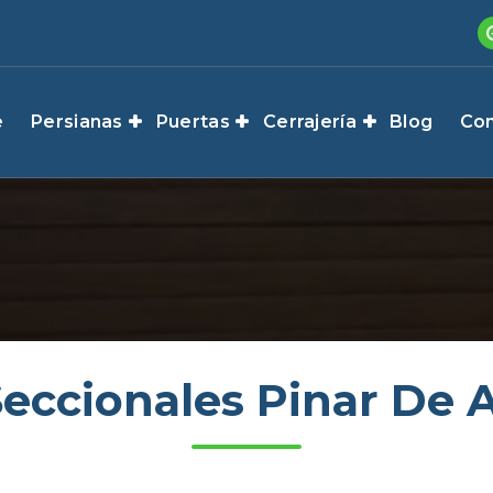
e
Persianas
Puertas
Cerrajería
Blog
Con
Seccionales Pinar De 