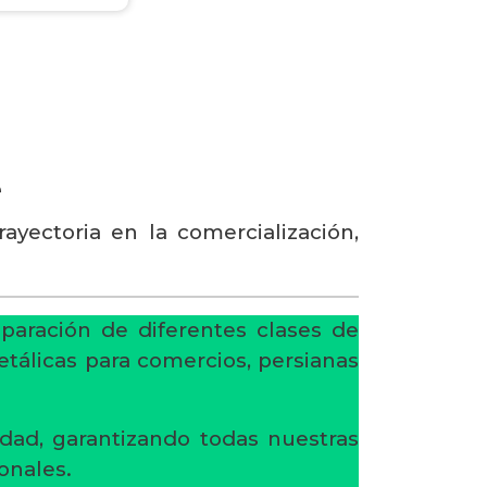
e
ayectoria en la comercialización,
eparación de diferentes clases de
etálicas para comercios, persianas
dad, garantizando todas nuestras
onales.