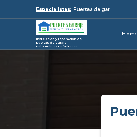
Skip
Especialistas:
Puert
to
content
Hom
Instalación y reparación de
puertas de garaje
automáticas en Valencia
Pue