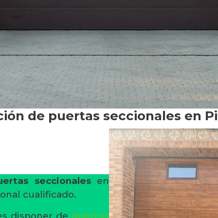
ción de puertas seccionales en 
uertas seccionales
en
nal cualificado.
es disponer de
puertas