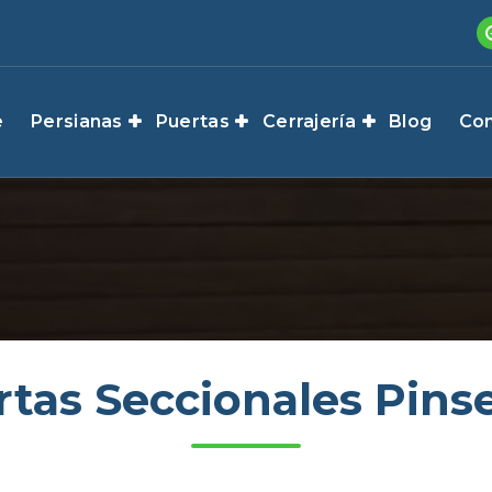
e
Persianas
Puertas
Cerrajería
Blog
Con
rtas Seccionales Pins