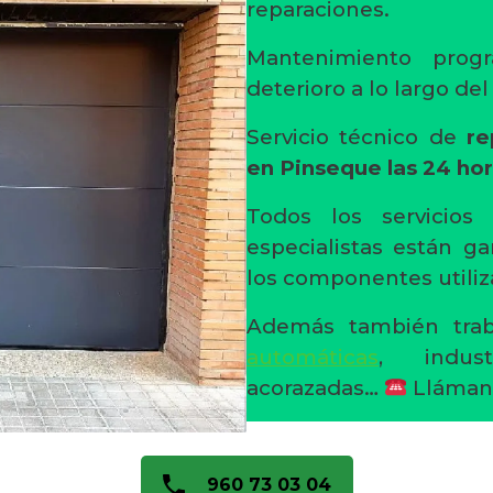
reparaciones.
Mantenimiento progr
deterioro a lo largo de
Servicio técnico de
re
en Pinseque
las 24 ho
Todos los servicios
especialistas están ga
los componentes utiliz
Además también trab
automáticas
, indust
acorazadas…
Lláman
960 73 03 04