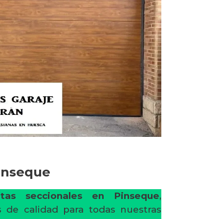
Pinseque
tas seccionales en Pinseque
,
 de calidad para todas nuestras