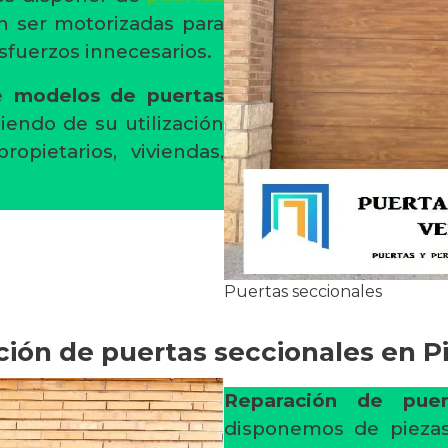
n ser motorizadas para
fuerzos innecesarios.
de
modelos de puertas
endo de su utilización
pietarios, viviendas,
Puertas seccionales
ión de puertas seccionales en 
Reparación de puer
disponemos de piezas