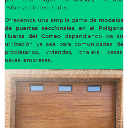
esfuerzos innecesarios.
Ofrecemos una amplia gama de
modelos
de puertas seccionales en el Polígono
Huerta del Correo
dependiendo de su
utilización ya sea para comunidades de
propietarios, viviendas, chalets, casas,
naves, empresas.