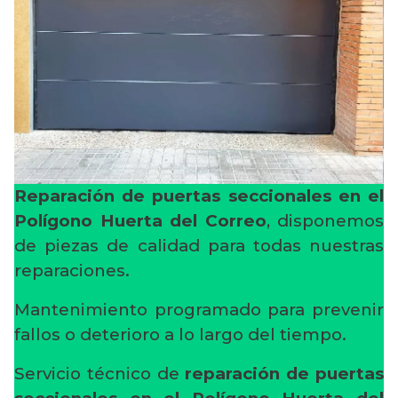
Reparación de puertas seccionales en el
Polígono Huerta del Correo
, disponemos
de piezas de calidad para todas nuestras
reparaciones.
Mantenimiento programado para prevenir
fallos o deterioro a lo largo del tiempo.
Servicio técnico de
reparación de puertas