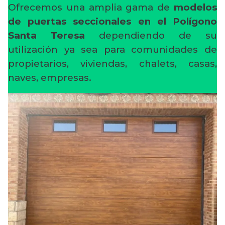
Ofrecemos una amplia gama de
modelos
de puertas seccionales en el Polígono
Santa Teresa
dependiendo de su
utilización ya sea para comunidades de
propietarios, viviendas, chalets, casas,
naves, empresas.