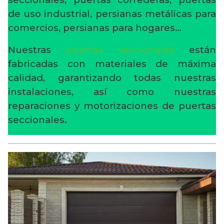
de uso industrial, persianas metálicas para
comercios, persianas para hogares…
Nuestras
puertas seccionales
están
fabricadas con materiales de máxima
calidad, garantizando todas nuestras
instalaciones, así como nuestras
reparaciones y motorizaciones de puertas
seccionales.