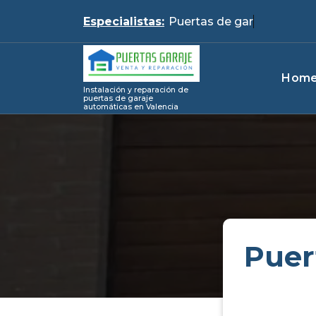
Skip
Especialistas:
Pu
to
content
Hom
Instalación y reparación de
puertas de garaje
automáticas en Valencia
Puer