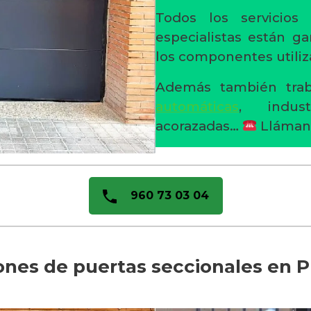
Todos los servicios
especialistas están ga
los componentes utiliz
Además también trab
automáticas
, indust
acorazadas…
Lláman
960 73 03 04
iones de puertas seccionales en P