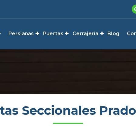
e
Persianas
Puertas
Cerrajería
Blog
Con
tas Seccionales Prado