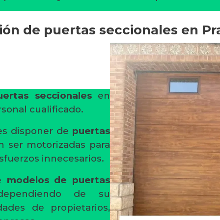
ción de puertas seccionales en Pr
uertas seccionales
en
sonal cualificado.
es disponer de
puertas
n ser motorizadas para
fuerzos innecesarios.
de
modelos de puertas
pendiendo de su
dades de propietarios,