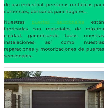
de uso industrial, persianas metálicas para
comercios, persianas para hogares…
Nuestras
puertas seccionales
están
fabricadas con materiales de máxima
calidad, garantizando todas nuestras
instalaciones, así como nuestras
reparaciones y motorizaciones de puertas
seccionales.