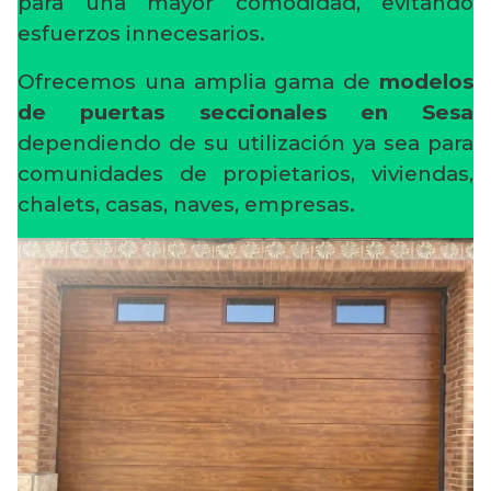
para una mayor comodidad, evitando
esfuerzos innecesarios.
Ofrecemos una amplia gama de
modelos
de puertas seccionales en Sesa
dependiendo de su utilización ya sea para
comunidades de propietarios, viviendas,
chalets, casas, naves, empresas.