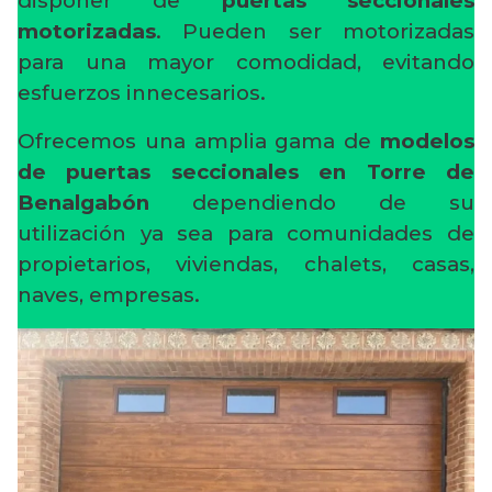
disponer de
puertas seccionales
motorizadas
. Pueden ser motorizadas
para una mayor comodidad, evitando
esfuerzos innecesarios.
Ofrecemos una amplia gama de
modelos
de puertas seccionales en Torre de
Benalgabón
dependiendo de su
utilización ya sea para comunidades de
propietarios, viviendas, chalets, casas,
naves, empresas.