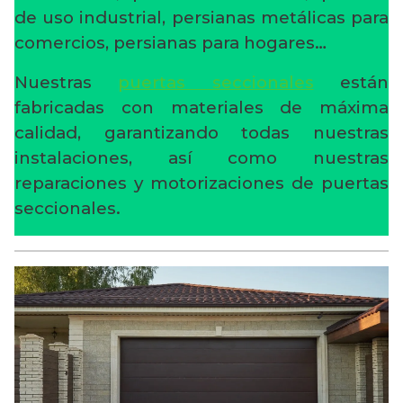
de uso industrial, persianas metálicas para
comercios, persianas para hogares…
Nuestras
puertas seccionales
están
fabricadas con materiales de máxima
calidad, garantizando todas nuestras
instalaciones, así como nuestras
reparaciones y motorizaciones de puertas
seccionales.