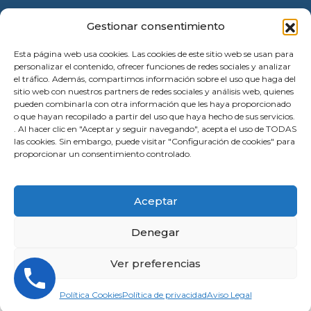
Política Cookies
Gestionar consentimiento
Esta página web usa cookies. Las cookies de este sitio web se usan para
personalizar el contenido, ofrecer funciones de redes sociales y analizar
el tráfico. Además, compartimos información sobre el uso que haga del
sitio web con nuestros partners de redes sociales y análisis web, quienes
pueden combinarla con otra información que les haya proporcionado
o que hayan recopilado a partir del uso que haya hecho de sus servicios.
. Al hacer clic en "Aceptar y seguir navegando", acepta el uso de TODAS
las cookies. Sin embargo, puede visitar "Configuración de cookies" para
proporcionar un consentimiento controlado.
© 2026 Instalación Puertas Garaje Valencia |
Aceptar
Reparación | All Rights Reserved
Denegar
Ver preferencias
Política Cookies
Política de privacidad
Aviso Legal
¿Necesita ayuda? Escribanos a través de WhatsApp